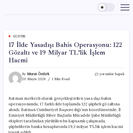
Skip
to
content
EĞITIM
17 İlde Yasadışı Bahis Operasyonu: 122
Gözaltı ve 19 Milyar TL’lik İşlem
Hacmi
17
By
Murat Öztürk
yorumlar kapalı
İlde
20 Mayıs 2026
1 Min Read
Yasadışı
Bahis
Operasyonu:
Batman merkezli olarak gerçekleştirilen yasa dışı bahis
122
operasyonunda, 17 farklı ilde toplamda 122 şüpheli gözaltına
Gözaltı
ve
alındı. Batman Cumhuriyet Başsavcılığı’nın koordinesinde, İl
19
Emniyet Müdürlüğü Siber Suçlarla Mücadele Şube Müdürlüğü
Milyar
ekipleri tarafından yürütülen bu kapsamlı çalışmada,
TL’lik
şüphelilerin banka hesaplarında 19,3 milyar TL’lik işlem hacmi
İşlem
tespit edildi.