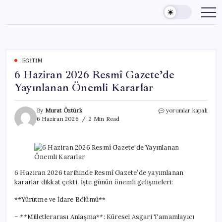
Skip
to
content
EĞITIM
6 Haziran 2026 Resmî Gazete’de
Yayınlanan Önemli Kararlar
6
By
Murat Öztürk
yorumlar kapalı
Haziran
6 Haziran 2026
2 Min Read
2026
Resmî
Gazete’de
Yayınlanan
Önemli
Kararlar
6 Haziran 2026 tarihinde Resmî Gazete’de yayımlanan
için
kararlar dikkat çekti. İşte günün önemli gelişmeleri:
**Yürütme ve İdare Bölümü**
– **Milletlerarası Anlaşma**: Küresel Asgari Tamamlayıcı