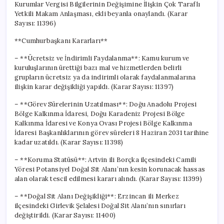
Kurumlar Vergisi Bilgilerinin Değişimine İlişkin Çok Taraflı
Yetkili Makam Anlaşması, ekli beyanla onaylandı. (Karar
Sayısı: 11396)
**Cumhurbaşkanı Kararları**
– **Ücretsiz ve İndirimli Faydalanma**: Kamu kurum ve
kuruluşlarının ürettiği bazı mal ve hizmetlerden belirli
grupların ücretsiz ya da indirimli olarak faydalanmalarına
ilişkin karar değişikliği yapıldı. (Karar Sayısı: 11397)
– **Görev Sürelerinin Uzatılması**: Doğu Anadolu Projesi
Bölge Kalkınma İdaresi, Doğu Karadeniz Projesi Bölge
Kalkınma İdaresi ve Konya Ovası Projesi Bölge Kalkınma
İdaresi Başkanlıklarının görev süreleri 8 Haziran 2031 tarihine
kadar uzatıldı. (Karar Sayısı: 11398)
– **Koruma Statüsü**: Artvin ili Borçka ilçesindeki Camili
Yöresi Potansiyel Doğal Sit Alanı’nın kesin korunacak hassas
alan olarak tescil edilmesi kararı alındı. (Karar Sayısı: 11399)
– **Doğal Sit Alanı Değişikliği**: Erzincan ili Merkez
ilçesindeki Girlevik Şelalesi Doğal Sit Alanı’nın sınırları
değiştirildi. (Karar Sayısı: 11400)