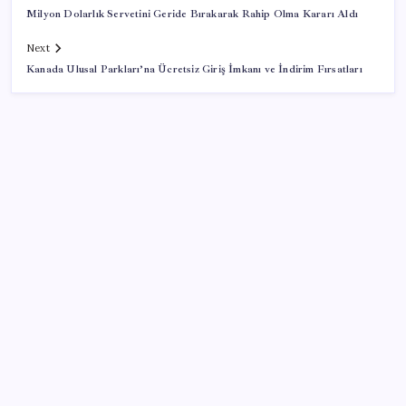
Milyon Dolarlık Servetini Geride Bırakarak Rahip Olma Kararı Aldı
Next
Kanada Ulusal Parkları’na Ücretsiz Giriş İmkanı ve İndirim Fırsatları
SON YAZILAR
ABD’de tüketici kredileri beklentileri aştı
Pixel Telefonlara Yapay Zeka Destekli Saat
Tasarımları Geliyor
İYİ Parti’den ‘çerçeve yasa’ hamlesi: Komisyon’dan
canlı yayın açtı