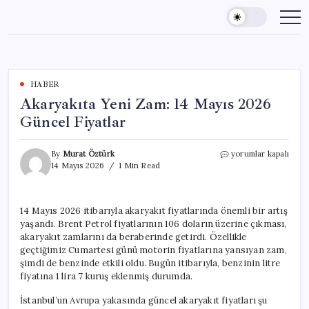
Skip
to
content
HABER
Akaryakıta Yeni Zam: 14 Mayıs 2026
Güncel Fiyatlar
Akaryakıta
By
Murat Öztürk
yorumlar kapalı
Yeni
14 Mayıs 2026
1 Min Read
Zam:
14
Mayıs
14 Mayıs 2026 itibarıyla akaryakıt fiyatlarında önemli bir artış
2026
yaşandı. Brent Petrol fiyatlarının 106 doların üzerine çıkması,
Güncel
Fiyatlar
akaryakıt zamlarını da beraberinde getirdi. Özellikle
için
geçtiğimiz Cumartesi günü motorin fiyatlarına yansıyan zam,
şimdi de benzinde etkili oldu. Bugün itibarıyla, benzinin litre
fiyatına 1 lira 7 kuruş eklenmiş durumda.
İstanbul’un Avrupa yakasında güncel akaryakıt fiyatları şu