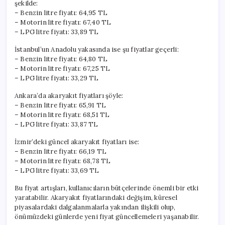
şekilde:
– Benzin litre fiyatı: 64,95 TL
– Motorin litre fiyatı: 67,40 TL
– LPG litre fiyatı: 33,89 TL
İstanbul’un Anadolu yakasında ise şu fiyatlar geçerli:
– Benzin litre fiyatı: 64,80 TL
– Motorin litre fiyatı: 67,25 TL
– LPG litre fiyatı: 33,29 TL
Ankara’da akaryakıt fiyatları şöyle:
– Benzin litre fiyatı: 65,91 TL
– Motorin litre fiyatı: 68,51 TL
– LPG litre fiyatı: 33,87 TL
İzmir’deki güncel akaryakıt fiyatları ise:
– Benzin litre fiyatı: 66,19 TL
– Motorin litre fiyatı: 68,78 TL
– LPG litre fiyatı: 33,69 TL
Bu fiyat artışları, kullanıcıların bütçelerinde önemli bir etki
yaratabilir. Akaryakıt fiyatlarındaki değişim, küresel
piyasalardaki dalgalanmalarla yakından ilişkili olup,
önümüzdeki günlerde yeni fiyat güncellemeleri yaşanabilir.