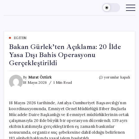
Skip
to
content
EĞITIM
Bakan Gürlek’ten Açıklama: 20 İlde
Yasa Dışı Bahis Operasyonu
Gerçekleştirildi
Bakan
By
Murat Öztürk
yorumlar kapalı
Gürlek’ten
18 Mayıs 2026
1 Min Read
Açıklama:
20
İlde
18 Mayıs 2026 tarihinde, Antalya Cumhuriyet Başsavcılığı’nın
Yasa
koordinasyonunda, Emniyet Genel Müdürlüğü Siber Suçlarla
Dışı
Bahis
Mücadele Daire Başkanlığı ve il emniyet müdürlüklerinin ortak
Operasyonu
çalışmasıyla 20 ilde büyük bir operasyon düzenlendi. 139 ayrı
Gerçekleştirildi
ekibin katılımıyla gerçekleştirilen eş zamanlı baskınlar
için
sonucunda, organize suç şebekesine dahil olduğu belirlenen
183 şüpheli hakkında yasal işlem başlatıldı.