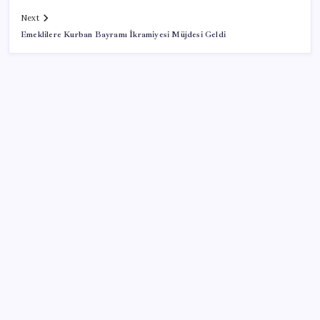
Next
Emeklilere Kurban Bayramı İkramiyesi Müjdesi Geldi
SON YAZILAR
Muhalefet ikinci çözüm sürecine ne diyor? Aceleye
ve çelişkilere eleştiri, barışa destek
YENİ Parti lideri Özel, ilk temel atma törenini
Ankara’da gerçekleştirdi: ‘Dönen dönsün ben
dönmezem yolumdan’
Google, Yapay Zeka Sayesinde Chrome Güvenlik