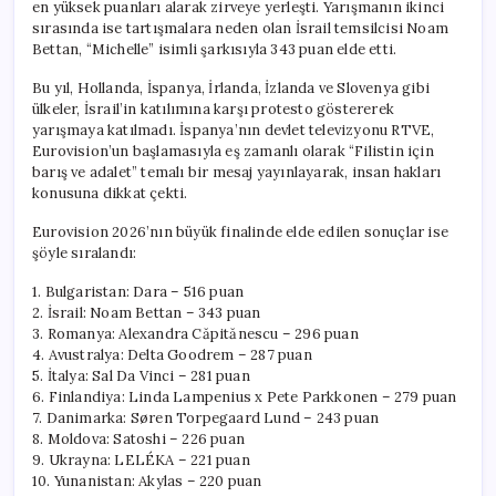
en yüksek puanları alarak zirveye yerleşti. Yarışmanın ikinci
sırasında ise tartışmalara neden olan İsrail temsilcisi Noam
Bettan, “Michelle” isimli şarkısıyla 343 puan elde etti.
Bu yıl, Hollanda, İspanya, İrlanda, İzlanda ve Slovenya gibi
ülkeler, İsrail’in katılımına karşı protesto göstererek
yarışmaya katılmadı. İspanya’nın devlet televizyonu RTVE,
Eurovision’un başlamasıyla eş zamanlı olarak “Filistin için
barış ve adalet” temalı bir mesaj yayınlayarak, insan hakları
konusuna dikkat çekti.
Eurovision 2026’nın büyük finalinde elde edilen sonuçlar ise
şöyle sıralandı:
1. Bulgaristan: Dara – 516 puan
2. İsrail: Noam Bettan – 343 puan
3. Romanya: Alexandra Căpitănescu – 296 puan
4. Avustralya: Delta Goodrem – 287 puan
5. İtalya: Sal Da Vinci – 281 puan
6. Finlandiya: Linda Lampenius x Pete Parkkonen – 279 puan
7. Danimarka: Søren Torpegaard Lund – 243 puan
8. Moldova: Satoshi – 226 puan
9. Ukrayna: LELÉKA – 221 puan
10. Yunanistan: Akylas – 220 puan