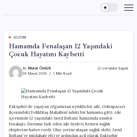
Skip
to
content
EĞITIM
Hamamda Fenalaşan 12 Yaşındaki
Çocuk Hayatını Kaybetti
Hamamda
By
Murat Öztürk
yorumlar kapalı
Fenalaşan
26 Mayıs 2026
1 Min Read
12
Yaşındaki
Çocuk
Hayatını
Kaybetti
için
Eskişehir’de yaşayan Afganistan uyruklu bir aile, Odunpazarı
ilçesindeki Deliklitaş Mahallesi’ndeki bir hamama gitti. Aile
içerisinde 12 yaşındaki Javid Soltani, hamamda aniden
fenalaştı. Durumu fark eden aile üyeleri, hemen sağlık
ekiplerine haber verdi. Olay yerine ulaşan sağlık ekibi, Javid
Soltani’ye müdahale etti ve ardından acil olarak Eskişehir