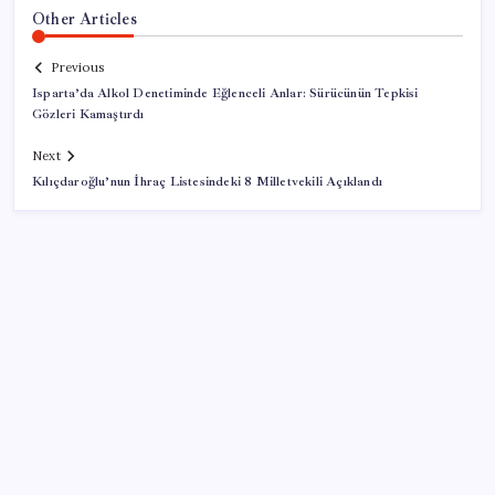
Other Articles
Previous
Isparta’da Alkol Denetiminde Eğlenceli Anlar: Sürücünün Tepkisi
Gözleri Kamaştırdı
Next
Kılıçdaroğlu’nun İhraç Listesindeki 8 Milletvekili Açıklandı
SON YAZILAR
Muhalefet ikinci çözüm sürecine ne diyor? Aceleye