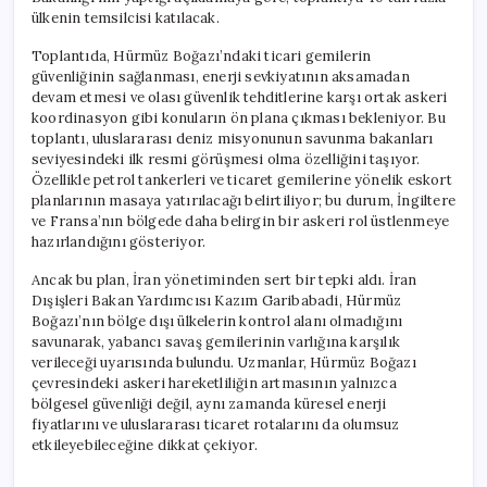
Geliyor
ülkenin temsilcisi katılacak.
için
Toplantıda, Hürmüz Boğazı’ndaki ticari gemilerin
güvenliğinin sağlanması, enerji sevkiyatının aksamadan
devam etmesi ve olası güvenlik tehditlerine karşı ortak askeri
koordinasyon gibi konuların ön plana çıkması bekleniyor. Bu
toplantı, uluslararası deniz misyonunun savunma bakanları
seviyesindeki ilk resmi görüşmesi olma özelliğini taşıyor.
Özellikle petrol tankerleri ve ticaret gemilerine yönelik eskort
planlarının masaya yatırılacağı belirtiliyor; bu durum, İngiltere
ve Fransa’nın bölgede daha belirgin bir askeri rol üstlenmeye
hazırlandığını gösteriyor.
Ancak bu plan, İran yönetiminden sert bir tepki aldı. İran
Dışişleri Bakan Yardımcısı Kazım Garibabadi, Hürmüz
Boğazı’nın bölge dışı ülkelerin kontrol alanı olmadığını
savunarak, yabancı savaş gemilerinin varlığına karşılık
verileceği uyarısında bulundu. Uzmanlar, Hürmüz Boğazı
çevresindeki askeri hareketliliğin artmasının yalnızca
bölgesel güvenliği değil, aynı zamanda küresel enerji
fiyatlarını ve uluslararası ticaret rotalarını da olumsuz
etkileyebileceğine dikkat çekiyor.