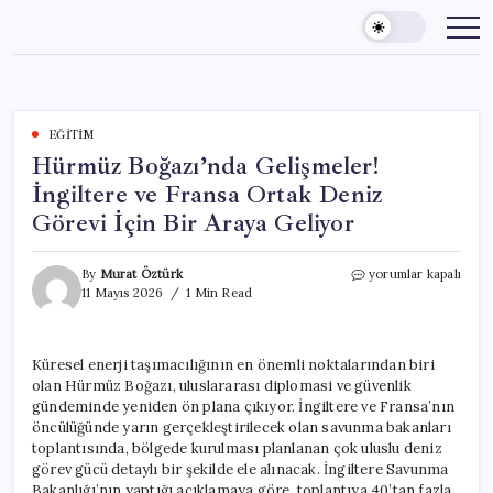
Skip
to
content
EĞITIM
Hürmüz Boğazı’nda Gelişmeler!
İngiltere ve Fransa Ortak Deniz
Görevi İçin Bir Araya Geliyor
Hürmüz
By
Murat Öztürk
yorumlar kapalı
Boğazı’nda
11 Mayıs 2026
1 Min Read
Gelişmeler!
İngiltere
ve
Küresel enerji taşımacılığının en önemli noktalarından biri
Fransa
olan Hürmüz Boğazı, uluslararası diplomasi ve güvenlik
Ortak
Deniz
gündeminde yeniden ön plana çıkıyor. İngiltere ve Fransa’nın
Görevi
öncülüğünde yarın gerçekleştirilecek olan savunma bakanları
İçin
toplantısında, bölgede kurulması planlanan çok uluslu deniz
Bir
görev gücü detaylı bir şekilde ele alınacak. İngiltere Savunma
Araya
Bakanlığı’nın yaptığı açıklamaya göre, toplantıya 40’tan fazla