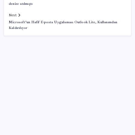
denize atılmıştı
Next
Microsoft’un Hafif E-posta Uygulaması Outlook Lite, Kullanımdan
Kaldırılıyor
SON YAZILAR
ABD’de tüketici kredileri beklentileri aştı
Pixel Telefonlara Yapay Zeka Destekli Saat
Tasarımları Geliyor
İYİ Parti’den ‘çerçeve yasa’ hamlesi: Komisyon’dan