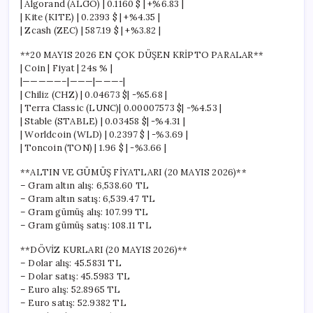
| Algorand (ALGO) | 0.1160 $ | +%6.83 |
| Kite (KITE) | 0.2393 $ | +%4.35 |
| Zcash (ZEC) | 587.19 $ | +%3.82 |
**20 MAYIS 2026 EN ÇOK DÜŞEN KRİPTO PARALAR**
| Coin | Fiyat | 24s % |
|—————–|———|———-|
| Chiliz (CHZ) | 0.04673 $| -%5.68 |
| Terra Classic (LUNC)| 0.00007573 $| -%4.53 |
| Stable (STABLE) | 0.03458 $| -%4.31 |
| Worldcoin (WLD) | 0.2397 $ | -%3.69 |
| Toncoin (TON) | 1.96 $ | -%3.66 |
**ALTIN VE GÜMÜŞ FİYATLARI (20 MAYIS 2026)**
– Gram altın alış: 6,538.60 TL
– Gram altın satış: 6,539.47 TL
– Gram gümüş alış: 107.99 TL
– Gram gümüş satış: 108.11 TL
**DÖVİZ KURLARI (20 MAYIS 2026)**
– Dolar alış: 45.5831 TL
– Dolar satış: 45.5983 TL
– Euro alış: 52.8965 TL
– Euro satış: 52.9382 TL