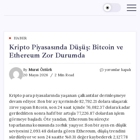
Skip
to
content
HABER
Kripto Piyasasında Düşüş: Bitcoin ve
Ethereum Zor Durumda
Kripto
By
Murat Öztürk
yorumlar kapalı
Piyasasında
20 Mayıs 2026
2 Min Read
Düşüş:
Bitcoin
ve
Kripto para piyasalarında yaşanan çalkantılar derinleşmeye
Ethereum
devam ediyor. Son bir ay içerisinde 82,792.21 dolara ulaşarak
Zor
Durumda
zirve yapan Bitcoin, son 24 saat içinde 76,082.37 dolara kadar
için
geriledikten sonra hafif bir artışla 77,226.87 dolardan işlem
görmeye başladı. Öte yandan, Ethereum bu süreçte
toparlanma konusunda zorluk yaşıyor. Son bir ayın en düşük
seviyesini 2,093.48 dolarda gören Ethereum, düşüş trendini
sürdürüyor ve son 24 saatte %0.31 değer kaybederek 2,127.78