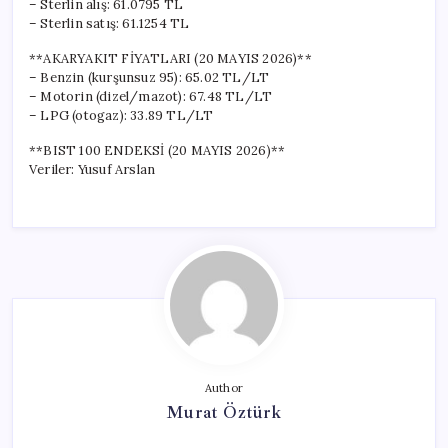
– Sterlin alış: 61.0795 TL
– Sterlin satış: 61.1254 TL
**AKARYAKIT FİYATLARI (20 MAYIS 2026)**
– Benzin (kurşunsuz 95): 65.02 TL/LT
– Motorin (dizel/mazot): 67.48 TL/LT
– LPG (otogaz): 33.89 TL/LT
**BIST 100 ENDEKSİ (20 MAYIS 2026)**
Veriler: Yusuf Arslan
Author
Murat Öztürk