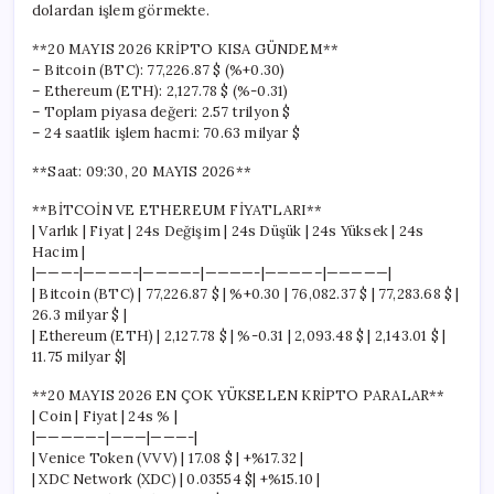
dolardan işlem görmekte.
**20 MAYIS 2026 KRİPTO KISA GÜNDEM**
– Bitcoin (BTC): 77,226.87 $ (%+0.30)
– Ethereum (ETH): 2,127.78 $ (%-0.31)
– Toplam piyasa değeri: 2.57 trilyon $
– 24 saatlik işlem hacmi: 70.63 milyar $
**Saat: 09:30, 20 MAYIS 2026**
**BİTCOİN VE ETHEREUM FİYATLARI**
| Varlık | Fiyat | 24s Değişim | 24s Düşük | 24s Yüksek | 24s
Hacim |
|———-|————-|————–|————-|————–|—————|
| Bitcoin (BTC) | 77,226.87 $ | %+0.30 | 76,082.37 $ | 77,283.68 $ |
26.3 milyar $ |
| Ethereum (ETH) | 2,127.78 $ | %-0.31 | 2,093.48 $ | 2,143.01 $ |
11.75 milyar $|
**20 MAYIS 2026 EN ÇOK YÜKSELEN KRİPTO PARALAR**
| Coin | Fiyat | 24s % |
|—————–|———|———-|
| Venice Token (VVV) | 17.08 $ | +%17.32 |
| XDC Network (XDC) | 0.03554 $| +%15.10 |