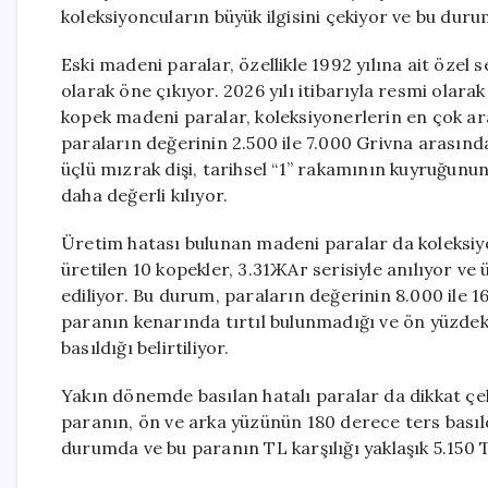
koleksiyoncuların büyük ilgisini çekiyor ve bu duru
Eski madeni paralar, özellikle 1992 yılına ait özel 
olarak öne çıkıyor. 2026 yılı itibarıyla resmi ol
kopek madeni paralar, koleksiyonerlerin en çok ar
paraların değerinin 2.500 ile 7.000 Grivna arasında
üçlü mızrak dişi, tarihsel “1” rakamının kuyruğunun 
daha değerli kılıyor.
Üretim hatası bulunan madeni paralar da koleksiyo
üretilen 10 kopekler, 3.31ЖАг serisiyle anılıyor 
ediliyor. Bu durum, paraların değerinin 8.000 ile
paranın kenarında tırtıl bulunmadığı ve ön yüzdeki 
basıldığı belirtiliyor.
Yakın dönemde basılan hatalı paralar da dikkat çek
paranın, ön ve arka yüzünün 180 derece ters basıldı
durumda ve bu paranın TL karşılığı yaklaşık 5.150 