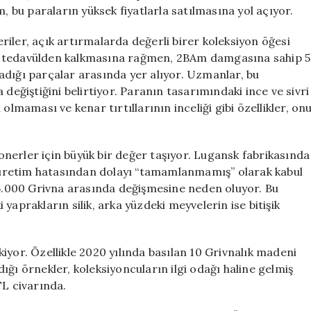
Odağı
m, bu paraların yüksek fiyatlarla satılmasına yol açıyor.
Oldu
için
seriler, açık artırmalarda değerli birer koleksiyon öğesi
arak tedavülden kalkmasına rağmen, 2BAm damgasına sahip 5
adığı parçalar arasında yer alıyor. Uzmanlar, bu
 değiştiğini belirtiyor. Paranın tasarımındaki ince ve sivri
olmaması ve kenar tırtıllarının inceliği gibi özellikler, on
nerler için büyük bir değer taşıyor. Lugansk fabrikasında
ve üretim hatasından dolayı “tamamlanmamış” olarak kabul
 16.000 Grivna arasında değişmesine neden oluyor. Bu
yaprakların silik, arka yüzdeki meyvelerin ise bitişik
iyor. Özellikle 2020 yılında basılan 10 Grivnalık madeni
ğı örnekler, koleksiyoncuların ilgi odağı haline gelmiş
TL civarında.