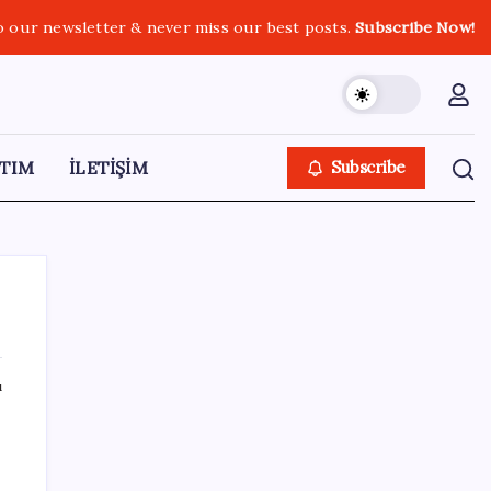
o our newsletter & never miss our best posts.
Subscribe Now!
TIM
İLETİŞİM
Subscribe
ı
SON YAZILAR
rin
Muhalefet ikinci çözüm sürecine ne diyor?
Aceleye ve çelişkilere eleştiri, barışa destek