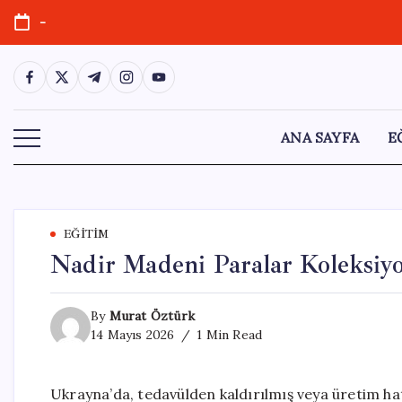
Skip
-
to
content
https://www.facebook.com/
https://twitter.com/
https://t.me/
https://www.instagram.com/
https://youtube.com/
ANA SAYFA
E
EĞITIM
Nadir Madeni Paralar Koleksiyo
By
Murat Öztürk
14 Mayıs 2026
1 Min Read
Ukrayna’da, tedavülden kaldırılmış veya üretim ha