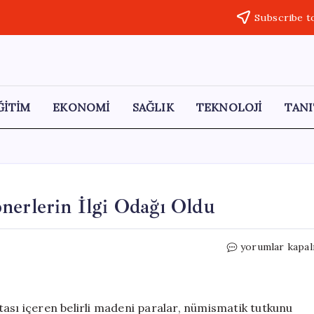
Subscribe t
ĞİTİM
EKONOMİ
SAĞLIK
TEKNOLOJİ
TANI
nerlerin İlgi Odağı Oldu
Nadir
yorumlar kapal
Madeni
Paralar
Koleksiyonerle
İlgi
tası içeren belirli madeni paralar, nümismatik tutkunu