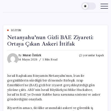
Skip
to
content
EĞITIM
Netanyahu’nun Gizli BAE Ziyareti:
Ortaya Çıkan Askeri İttifak
Netanyahu’nun
By
Murat Öztürk
yorumlar kapalı
Gizli
14 Mayıs 2026
1 Min Read
BAE
Ziyareti:
Ortaya
İsrail Başbakanı Binyamin Netanyahu’nun, İran ile
Çıkan
gerginliklerin sürdüğü bir dönemde Birleşik Arap
Askeri
İttifak
Emirlikleri’ne (BAE) gizli bir ziyaret gerçekleştirdiği gün
için
yüzüne çıktı. ABD’nin İsrail Büyükelçisi Mike Huckabee,
İsrail’in BAE’ye Demir Kubbe hava savunma sistemi ve asker
gönderdiğini onayladı.
Ziyaretin amacı, iki ülke arasındaki askeri ve güvenlik iş