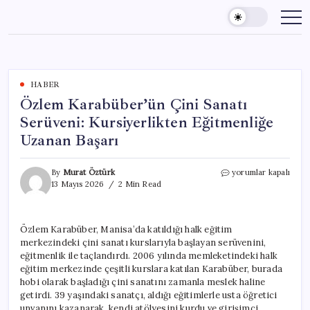
Skip
to
content
HABER
Özlem Karabüber’ün Çini Sanatı
Serüveni: Kursiyerlikten Eğitmenliğe
Uzanan Başarı
Özlem
By
Murat Öztürk
yorumlar kapalı
Karabüber’ün
13 Mayıs 2026
2 Min Read
Çini
Sanatı
Serüveni:
Özlem Karabüber, Manisa’da katıldığı halk eğitim
Kursiyerlikten
merkezindeki çini sanatı kurslarıyla başlayan serüvenini,
Eğitmenliğe
Uzanan
eğitmenlik ile taçlandırdı. 2006 yılında memleketindeki halk
Başarı
eğitim merkezinde çeşitli kurslara katılan Karabüber, burada
için
hobi olarak başladığı çini sanatını zamanla meslek haline
getirdi. 39 yaşındaki sanatçı, aldığı eğitimlerle usta öğretici
unvanını kazanarak, kendi atölyesini kurdu ve girişimci