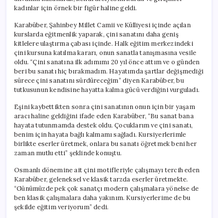
kadınlar için örnek bir figür haline geldi.
Karabüber, Şahinbey Millet Camii ve Külliyesi içinde açılan
kurslarda eğitmenlik yaparak, çini sanatını daha geniş
kitlelere ulaştırma çabası içinde. Halk eğitim merkezindeki
çini kursuna katılma kararı, onun sanatla tanışmasına vesile
oldu. “Çini sanatına ilk adımımı 20 yıl önce attım ve o günden
beri bu sanatı hiç bırakmadım. Hayatımda şartlar değişmediği
sürece çini sanatını sürdüreceğim” diyen Karabüber, bu
tutkusunun kendisine hayatta kalma gücü verdiğini vurguladı.
Eşini kaybettikten sonra çini sanatının onun için bir yaşam
aracı haline geldiğini ifade eden Karabüber, “Bu sanat bana
hayata tutunmamda destek oldu. Çocuklarım ve çini sanatı,
benim için hayata bağlı kalmamı sağladı. Kursiyerlerimle
birlikte eserler üretmek, onlara bu sanatı öğretmek beni her
zaman mutlu etti” şeklinde konuştu.
Osmanlı dönemine ait çini motifleriyle çalışmayı tercih eden
Karabüber, geleneksel ve klasik tarzda eserler üretmekte.
“Günümüzde pek çok sanatçı modern çalışmalara yönelse de
ben klasik çalışmalara daha yakınım. Kursiyerlerime de bu
şekilde eğitim veriyorum” dedi.