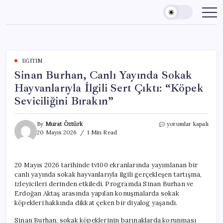
Skip
to
content
EĞITIM
Sinan Burhan, Canlı Yayında Sokak
Hayvanlarıyla İlgili Sert Çıktı: “Köpek
Seviciliğini Bırakın”
Sinan
By
Murat Öztürk
yorumlar kapalı
Burhan,
20 Mayıs 2026
1 Min Read
Canlı
Yayında
Sokak
20 Mayıs 2026 tarihinde tv100 ekranlarında yayımlanan bir
Hayvanlarıyla
canlı yayında sokak hayvanlarıyla ilgili gerçekleşen tartışma,
İlgili
Sert
izleyicileri derinden etkiledi. Programda Sinan Burhan ve
Çıktı:
Erdoğan Aktaş arasında yapılan konuşmalarda sokak
“Köpek
köpekleri hakkında dikkat çeken bir diyalog yaşandı.
Seviciliğini
Bırakın”
Sinan Burhan, sokak köpeklerinin barınaklarda korunması