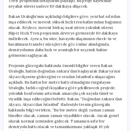
Tren’ projesinin detaylarını paylaştı. Bu proje sayesinde
için
seyahat süresi sadece 80 dakikaya düşecek.
Bakan Uraloğlu’nun açıkladığı bilgilere göre, yeni hat sıfırdan
inşa edilecek ve mevcut yüksek hızlı tren hatlarından bağımsız
olacak. Böylece, mevcut birkaç saat süren yolculuk süresi,
Süper Hızlı Tren projesinin devreye girmesiyle 80 dakikaya
indirilecek. Ayrıca, bu süre, havayolu ulaşımının check-in ve
havalimanı transfer süreçleri de göz önüne alındığında,
demiryolunun daha hızlı ve avantajlı bir seçenek haline
gelmesini sağlayacak.
Projenin güzergahı hakkında önemli bilgiler veren Bakan
Uraloğlu, hattın doğrudan Ankara’dan başlayarak Sakarya’nın
Akyazı ilçesine gideceğini ve oradan İstanbul’a ulaşacağını
açıkladı. Bu hattın bir metro hattı olmadığını vurgulayan
Uraloğlu, farklı coğrafi koşullara göre şekillenecek projede,
yolculuk konforunu artırmak amacıyla çok sayıda tünel ve
viyadük inşa edileceğini belirtti. Bakan, “Doğrudan Ankara’dan
Akyazı, Akyazı’dan İstanbul” ifadesiyle trenin güzergahı
hakkında bilgi verirken, “Bu bir metro değil; zaman zaman
tüneller olacak, zaman zaman viyadükler olacak. Ancak genel
olarak normal zeminden gidecek. Tamamen sıfır bir
demiryolu hattı olacak ve tamamlanması yaklaşık 10 yılı