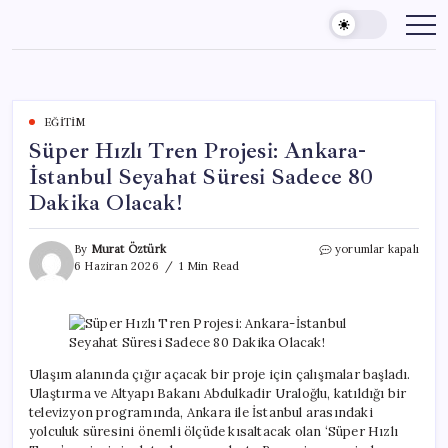
Skip
to
content
EĞITIM
Süper Hızlı Tren Projesi: Ankara-
İstanbul Seyahat Süresi Sadece 80
Dakika Olacak!
Süper
By
Murat Öztürk
yorumlar kapalı
Hızlı
6 Haziran 2026
1 Min Read
Tren
Projesi:
Ankara-
İstanbul
Seyahat
Süresi
Ulaşım alanında çığır açacak bir proje için çalışmalar başladı.
Sadece
Ulaştırma ve Altyapı Bakanı Abdulkadir Uraloğlu, katıldığı bir
80
televizyon programında, Ankara ile İstanbul arasındaki
Dakika
yolculuk süresini önemli ölçüde kısaltacak olan ‘Süper Hızlı
Olacak!