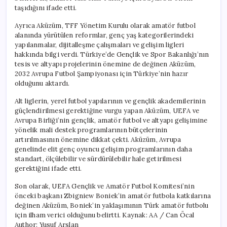
taşıdığını ifade etti.
Ayrıca Aküzüm, TFF Yönetim Kurulu olarak amatör futbol
alanında yürütülen reformlar, genç yaş kategorilerindeki
yapılanmalar, dijitalleşme çalışmaları ve gelişim ligleri
hakkında bilgi verdi. Türkiye’de Gençlik ve Spor Bakanlığı’nın
tesis ve altyapı projelerinin önemine de değinen Aküzüm,
2032 Avrupa Futbol Şampiyonası için Türkiye’nin hazır
olduğunu aktardı.
Alt liglerin, yerel futbol yapılarının ve gençlik akademilerinin
güçlendirilmesi gerektiğine vurgu yapan Aküzüm, UEFA ve
Avrupa Birliği’nin gençlik, amatör futbol ve altyapı gelişimine
yönelik mali destek programlarının bütçelerinin
artırılmasının önemine dikkat çekti. Aküzüm, Avrupa
genelinde elit genç oyuncu gelişim programlarının daha
standart, ölçülebilir ve sürdürülebilir hale getirilmesi
gerektiğini ifade etti.
Son olarak, UEFA Gençlik ve Amatör Futbol Komitesi’nin
önceki başkanı Zbigniew Boniek’in amatör futbola katkılarına
değinen Aküzüm, Boniek’in yaklaşımının Türk amatör futbolu
için ilham verici olduğunu belirtti. Kaynak: AA / Can Öcal
Author: Yusuf Arslan