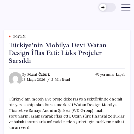
Skip
to
content
EĞITIM
Türkiye’nin Mobilya Devi Watan
Design İflas Etti: Lüks Projeler
Sarsıldı
Türkiye’nin
By
Murat Öztürk
yorumlar kapalı
Mobilya
18 Mayıs 2026
2 Min Read
Devi
Watan
Design
Türkiye’nin mobilya ve proje dekorasyon sektöründe önemli
İflas
bir yere sahip olan Bursa merkezli Watan Design Mobilya
Etti:
Lüks
Ticaret ve Sanayi Anonim Şirketi (WD Group), mali
Projeler
sorunlarını aşamayarak iflas etti. Uzun süre finansal zorluklar
Sarsıldı
ve hukuki sorunlarla mücadele eden şirket için mahkeme nihai
için
kararı verdi.