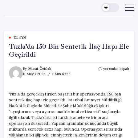
Skip
to
content
EĞITIM
Tuzla’da 150 Bin Sentetik İlaç Hapı Ele
Geçirildi
Tuzla’da
By
Murat Öztürk
yorumlar kapalı
150
11 Mayıs 2026
1 Min Read
Bin
Sentetik
İlaç
Tuzla’da gerçekleştirilen başarılı bir operasyonda, 150 bin
Hapı
sentetik ilaç hapı ele geçirildi. İstanbul Emniyet Müdürlüğü
Ele
Geçirildi
Narkotik Suçlarla Mücadele Şube Müdürlüğü ekipleri,
için
“uyuşturucu veya uyarıcı madde imal ve ticareti” suçlarıyla
ilgili olarak Tuzla’daki iki farklı ikamete ve bir araca
operasyon düzenledi. Yapılan aramalar sonucunda büyük
miktarda sentetik ecza hapı bulundu. Operasyon sırasında
yakalanan iki şüpheli, emniyetteki işlemlerinin devam ettiği