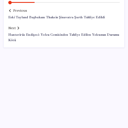
Previous
Eski Tayland Başbakanı Thaksin Şinavatra Şartlı Tahliye Edildi
Next
Hantavirüs Endişesi: Yolcu Gemisinden Tahliye Edilen Yolcunun Durumu
Kötü
SON YAZILAR
Son dakika… Menderes Belediye Başkanı İlkay Çiçek
‘kesin ihraç’ talebiyle tedbirli olarak disipline sevk