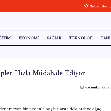
Subscribe t
ĞİTİM
EKONOMİ
SAĞLIK
TEKNOLOJİ
TANI
ipler Hızla Müdahale Ediyor
Ümraniye’de
yorumlar kapal
Yangın
Paniği:
Ekipler
Hızla
lenemeyen bir nedenle boş bir arazideki atık ve ağaç