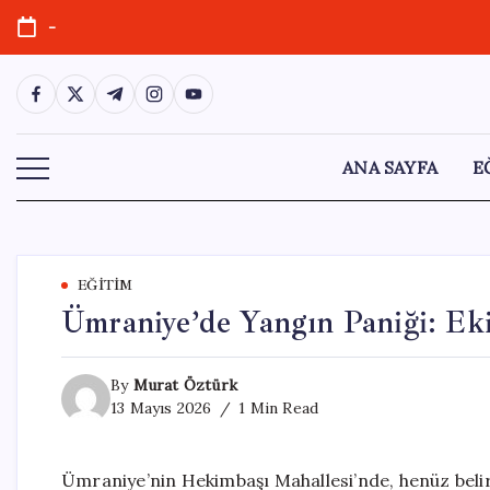
Skip
-
to
content
https://www.facebook.com/
https://twitter.com/
https://t.me/
https://www.instagram.com/
https://youtube.com/
ANA SAYFA
E
EĞITIM
Ümraniye’de Yangın Paniği: Ek
By
Murat Öztürk
13 Mayıs 2026
1 Min Read
Ümraniye’nin Hekimbaşı Mahallesi’nde, henüz belir