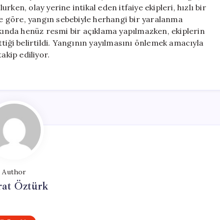
Müdahale
ken, olay yerine intikal eden itfaiye ekipleri, hızlı bir
Ediyor
ere göre, yangın sebebiyle herhangi bir yaralanma
için
kkında henüz resmi bir açıklama yapılmazken, ekiplerin
tiği belirtildi. Yangının yayılmasını önlemek amacıyla
akip ediliyor.
Author
at Öztürk