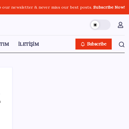
o our newsletter & never miss our best posts.
Subscribe Now!
TIM
İLETİŞİM
Subscribe
ı
SON YAZILAR
Muhalefet ikinci çözüm sürecine ne diyor?
Aceleye ve çelişkilere eleştiri, barışa destek