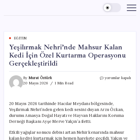
Skip
to
content
EĞITIM
Yeşilırmak Nehri’nde Mahsur Kalan
Kedi İçin Özel Kurtarma Operasyonu
Gerçekleştirildi
Yeşilırmak
By
Murat Öztürk
yorumlar kapalı
Nehri’nde
20 Mayıs 2026
1 Min Read
Mahsur
Kalan
Kedi
20 Mayıs 2026 tarihinde Hacılar Meydanı bölgesinde,
İçin
Yeşilırmak Nehri’nden gelen kedi sesini duyan Arzu Özkan,
Özel
Kurtarma
durumu Amasya Doğal Hayatı ve Hayvan Haklarını Koruma
Operasyonu
Derneği Başkanı Ayşe Merve Yalçın’a iletti.
Gerçekleştirildi
için
Etkili yağışlar sonucu debisi artan Nehir kenarında mahsur
kalan kediyi kurtarmak için hemen harekete geçildi. Yalçın ve