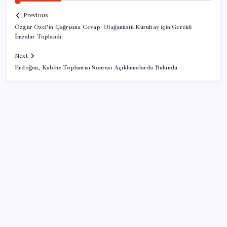
Previous
Özgür Özel’in Çağrısına Cevap: Olağanüstü Kurultay için Gerekli
İmzalar Toplandı!
Next
Erdoğan, Kabine Toplantısı Sonrası Açıklamalarda Bulundu
SON YAZILAR
ABD’de tüketici kredileri beklentileri aştı
Pixel Telefonlara Yapay Zeka Destekli Saat