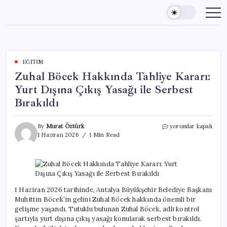
Skip
to
content
EĞITIM
Zuhal Böcek Hakkında Tahliye Kararı:
Yurt Dışına Çıkış Yasağı ile Serbest
Bırakıldı
Zuhal
By
Murat Öztürk
yorumlar kapalı
Böcek
1 Haziran 2026
1 Min Read
Hakkında
Tahliye
Kararı:
Yurt
Dışına
Çıkış
1 Haziran 2026 tarihinde, Antalya Büyükşehir Belediye Başkanı
Yasağı
Muhittin Böcek’in gelini Zuhal Böcek hakkında önemli bir
ile
gelişme yaşandı. Tutuklu bulunan Zuhal Böcek, adli kontrol
Serbest
şartıyla yurt dışına çıkış yasağı konularak serbest bırakıldı.
Bırakıldı