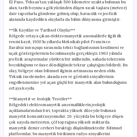
El Paso, Teksas’tan yaklaşık 500 kilometre uzakta bulunan bu
alan, tarih boyunca gökyüzünden düşen sıcak taşlara (meteor)
dair raporlarla gündeme gelmiş olup, havacılık ve jeofizik
alanında kaydedilen olaylarla da bilim dünyasına girmiştir.
**İlk Kayıtlar ve Tarihsel Olaylar**
Bölgede ortaya çıkan elektromanyetik anomalilerle ilgili ilk
resmi kayıt, 1930’lu yıllarda Meksikalı pilot Francisco
Sarabia’nın uçuşu sırasında telsiz bağlantısının kesilmesi ve
uçak göstergelerinin bozulmasıyla gerçekleşti. 1963 yılında
jeofizik araştırmalar yürüten bir mühendis, sahada telsizinin
bozulduğunu ve üsse döndüğünde tekrar çalıştığını bildirdi. Bu
olay, bölgeye olan bilimsel ilginin artmasına neden oldu.
Teknik incelemeler, alanda ses ve görüntü sinyallerinin
engellenmesine yol açan güçlü bir manyetik alan bulunduğunu
ortaya koydu.
**Manyetit ve Jeolojik Teoriler**
Bölgedeki elektromanyetik anormalliklerin jeolojik
açıklamalarından biri, toprakta yüksek düzeyde bulunan
manyetit konsantrasyonudur. 20. yüzyılda bu bölgeye düşen
çok sayıda meteorun, çöl toprağına yüksek miktarda
manyetik demir cevheri bıraktığı düşünülmektedir. Bilimsel
platformlar, bu manyetik birikimin radyo sinyallerini