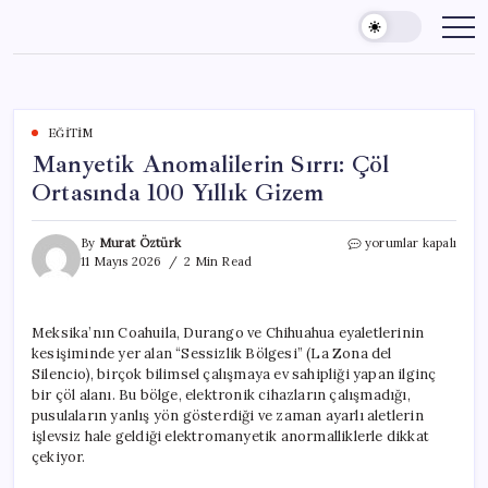
Skip
to
content
EĞITIM
Manyetik Anomalilerin Sırrı: Çöl
Ortasında 100 Yıllık Gizem
Manyetik
By
Murat Öztürk
yorumlar kapalı
Anomalilerin
11 Mayıs 2026
2 Min Read
Sırrı:
Çöl
Ortasında
Meksika’nın Coahuila, Durango ve Chihuahua eyaletlerinin
100
kesişiminde yer alan “Sessizlik Bölgesi” (La Zona del
Yıllık
Gizem
Silencio), birçok bilimsel çalışmaya ev sahipliği yapan ilginç
için
bir çöl alanı. Bu bölge, elektronik cihazların çalışmadığı,
pusulaların yanlış yön gösterdiği ve zaman ayarlı aletlerin
işlevsiz hale geldiği elektromanyetik anormalliklerle dikkat
çekiyor.