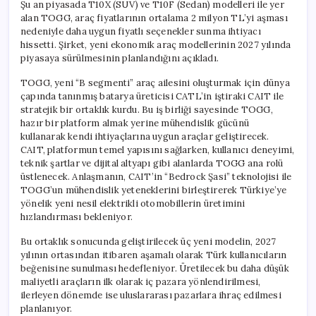
Şu an piyasada T10X (SUV) ve T10F (Sedan) modelleri ile yer
alan TOGG, araç fiyatlarının ortalama 2 milyon TL’yi aşması
nedeniyle daha uygun fiyatlı seçenekler sunma ihtiyacı
hissetti. Şirket, yeni ekonomik araç modellerinin 2027 yılında
piyasaya sürülmesinin planlandığını açıkladı.
TOGG, yeni “B segmenti” araç ailesini oluşturmak için dünya
çapında tanınmış batarya üreticisi CATL’in iştiraki CAIT ile
stratejik bir ortaklık kurdu. Bu iş birliği sayesinde TOGG,
hazır bir platform almak yerine mühendislik gücünü
kullanarak kendi ihtiyaçlarına uygun araçlar geliştirecek.
CAIT, platformun temel yapısını sağlarken, kullanıcı deneyimi,
teknik şartlar ve dijital altyapı gibi alanlarda TOGG ana rolü
üstlenecek. Anlaşmanın, CAIT’in “Bedrock Şasi” teknolojisi ile
TOGG’un mühendislik yeteneklerini birleştirerek Türkiye’ye
yönelik yeni nesil elektrikli otomobillerin üretimini
hızlandırması bekleniyor.
Bu ortaklık sonucunda geliştirilecek üç yeni modelin, 2027
yılının ortasından itibaren aşamalı olarak Türk kullanıcıların
beğenisine sunulması hedefleniyor. Üretilecek bu daha düşük
maliyetli araçların ilk olarak iç pazara yönlendirilmesi,
ilerleyen dönemde ise uluslararası pazarlara ihraç edilmesi
planlanıyor.