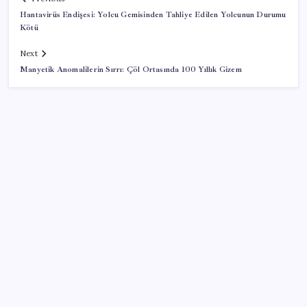
Hantavirüs Endişesi: Yolcu Gemisinden Tahliye Edilen Yolcunun Durumu
Kötü
Next
Manyetik Anomalilerin Sırrı: Çöl Ortasında 100 Yıllık Gizem
SON YAZILAR
Son dakika… Menderes Belediye Başkanı İlkay Çiçek
‘kesin ihraç’ talebiyle tedbirli olarak disipline sevk
edildi
Güneş’in en net görüntüsü yakalandı, sır perdesi