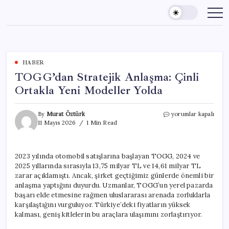
Skip
to
content
HABER
TOGG’dan Stratejik Anlaşma: Çinli
Ortakla Yeni Modeller Yolda
TOGG’dan
By
Murat Öztürk
yorumlar kapalı
Stratejik
11 Mayıs 2026
1 Min Read
Anlaşma:
Çinli
Ortakla
2023 yılında otomobil satışlarına başlayan TOGG, 2024 ve
Yeni
2025 yıllarında sırasıyla 13,75 milyar TL ve 14,61 milyar TL
Modeller
Yolda
zarar açıklamıştı. Ancak, şirket geçtiğimiz günlerde önemli bir
için
anlaşma yaptığını duyurdu. Uzmanlar, TOGG’un yerel pazarda
başarı elde etmesine rağmen uluslararası arenada zorluklarla
karşılaştığını vurguluyor. Türkiye’deki fiyatların yüksek
kalması, geniş kitlelerin bu araçlara ulaşımını zorlaştırıyor.