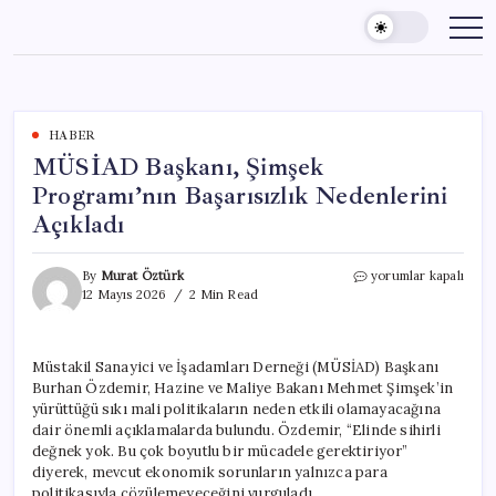
Skip
to
content
HABER
MÜSİAD Başkanı, Şimşek
Programı’nın Başarısızlık Nedenlerini
Açıkladı
MÜSİAD
By
Murat Öztürk
yorumlar kapalı
Başkanı,
12 Mayıs 2026
2 Min Read
Şimşek
Programı’nın
Başarısızlık
Müstakil Sanayici ve İşadamları Derneği (MÜSİAD) Başkanı
Nedenlerini
Burhan Özdemir, Hazine ve Maliye Bakanı Mehmet Şimşek’in
Açıkladı
için
yürüttüğü sıkı mali politikaların neden etkili olamayacağına
dair önemli açıklamalarda bulundu. Özdemir, “Elinde sihirli
değnek yok. Bu çok boyutlu bir mücadele gerektiriyor”
diyerek, mevcut ekonomik sorunların yalnızca para
politikasıyla çözülemeyeceğini vurguladı.