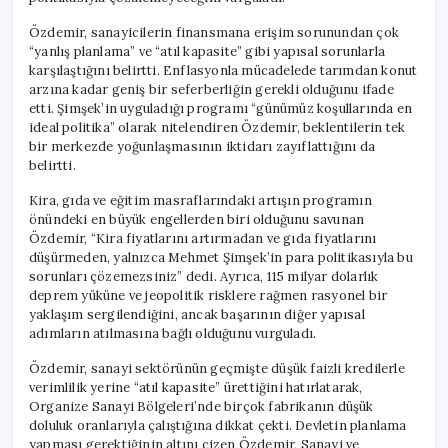
Özdemir, sanayicilerin finansmana erişim sorunundan çok
“yanlış planlama” ve “atıl kapasite” gibi yapısal sorunlarla
karşılaştığını belirtti. Enflasyonla mücadelede tarımdan konut
arzına kadar geniş bir seferberliğin gerekli olduğunu ifade
etti. Şimşek’in uyguladığı programı “günümüz koşullarında en
ideal politika” olarak nitelendiren Özdemir, beklentilerin tek
bir merkezde yoğunlaşmasının iktidarı zayıflattığını da
belirtti.
Kira, gıda ve eğitim masraflarındaki artışın programın
önündeki en büyük engellerden biri olduğunu savunan
Özdemir, “Kira fiyatlarını artırmadan ve gıda fiyatlarını
düşürmeden, yalnızca Mehmet Şimşek’in para politikasıyla bu
sorunları çözemezsiniz” dedi. Ayrıca, 115 milyar dolarlık
deprem yüküne ve jeopolitik risklere rağmen rasyonel bir
yaklaşım sergilendiğini, ancak başarının diğer yapısal
adımların atılmasına bağlı olduğunu vurguladı.
Özdemir, sanayi sektörünün geçmişte düşük faizli kredilerle
verimlilik yerine “atıl kapasite” ürettiğini hatırlatarak,
Organize Sanayi Bölgeleri’nde birçok fabrikanın düşük
doluluk oranlarıyla çalıştığına dikkat çekti. Devletin planlama
yapması gerektiğinin altını çizen Özdemir, Sanayi ve